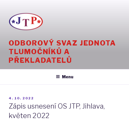
Přejít
k
obsahu
webu
ODBOROVÝ SVAZ JEDNOTA
TLUMOČNÍKŮ A
PŘEKLADATELŮ
Menu
PUBLIKOVÁNO
4. 10. 2022
Zápis usnesení OS JTP, Jihlava,
květen 2022