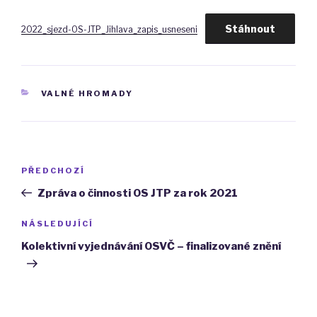
Stáhnout
2022_sjezd-OS-JTP_Jihlava_zapis_usneseni
RUBRIKY
VALNÉ HROMADY
Navigace
Předchozí
PŘEDCHOZÍ
pro
příspěvek
Zpráva o činnosti OS JTP za rok 2021
příspěvek
Následující
NÁSLEDUJÍCÍ
příspěvek
Kolektivní vyjednávání OSVČ – finalizované znění