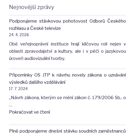
Nejnovější zprávy
Podporujeme stávkovou pohotovost Odborů Českého
rozhlasu a České televize
24. 4. 2026
Obě veřejnoprávní instituce hrají klíčovou roli nejen v
oblasti zpravodajství a kultury, ale i v péči o jazykovou
úroveň audiovizuální tvorby.
Připomínky OS JTP k návrhu novely zákona o uznávání
výsledků dalšího vzdělávání
17. 7. 2024
„Návrh zákona, kterým se mění zákon č. 179/2006 Sb., o
…
"Připomínky
Pokračovat ve čtení
OS
JTP
Plně podporujeme dnešní stávku soudních zaměstnanců
k