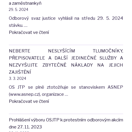
a zaměstnankyň
návrhu
29. 5. 2024
novely
Odborový svaz justice vyhlásil na středu 29. 5. 2024
zákona
stávku. …
o
"Plně
Pokračovat ve čtení
uznávání
podporujeme
výsledků
dnešní
dalšího
NEBERTE NESLYŠÍCÍM TLUMOČNÍKY,
stávku
vzdělávání"
PŘEPISOVATELE A DALŠÍ JEDINEČNÉ SLUŽBY A
soudních
NEZVYŠUJTE ZBYTEČNĚ NÁKLADY NA JEJICH
zaměstnanců
ZAJIŠTĚNÍ
a
3. 3. 2024
zaměstnankyň"
OS JTP se plně ztotožňuje se stanoviskem ASNEP
(www.asnep.cz), organizace …
"NEBERTE
Pokračovat ve čtení
NESLYŠÍCÍM
TLUMOČNÍKY,
Prohlášení výboru OSJTP k protestním odborovým akcím
PŘEPISOVATELE
dne 27. 11. 2023
A