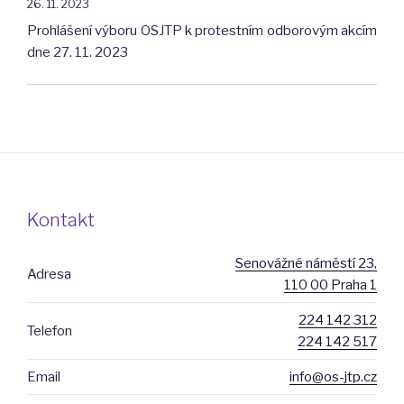
26. 11. 2023
DALŠÍ
Prohlášení výboru OSJTP k protestním odborovým akcím
JEDINEČNÉ
dne 27. 11. 2023
SLUŽBY
A
NEZVYŠUJTE
ZBYTEČNĚ
NÁKLADY
NA
JEJICH
ZAJIŠTĚNÍ"
Kontakt
Senovážné náměstí 23,
Adresa
110 00 Praha 1
224 142 312
Telefon
224 142 517
Email
info@os-jtp.cz