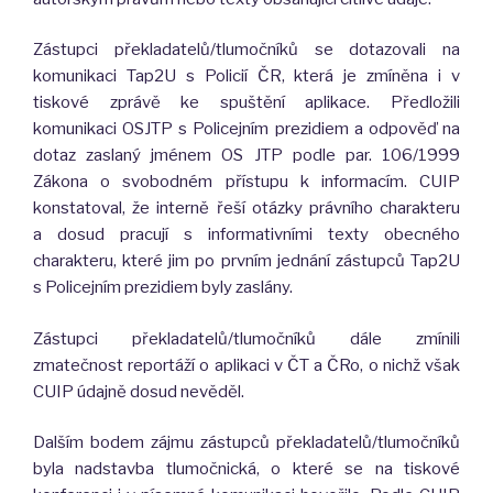
Zástupci překladatelů/tlumočníků se dotazovali na
komunikaci Tap2U s Policií ČR, která je zmíněna i v
tiskové zprávě ke spuštění aplikace. Předložili
komunikaci OSJTP s Policejním prezidiem a odpověď na
dotaz zaslaný jménem OS JTP podle par. 106/1999
Zákona o svobodném přístupu k informacím. CUIP
konstatoval, že interně řeší otázky právního charakteru
a dosud pracují s informativními texty obecného
charakteru, které jim po prvním jednání zástupců Tap2U
s Policejním prezidiem byly zaslány.
Zástupci překladatelů/tlumočníků dále zmínili
zmatečnost reportáží o aplikaci v ČT a ČRo, o nichž však
CUIP údajně dosud nevěděl.
Dalším bodem zájmu zástupců překladatelů/tlumočníků
byla nadstavba tlumočnická, o které se na tiskové