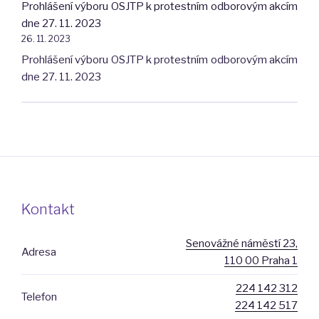
Prohlášení výboru OSJTP k protestním odborovým akcím
PŘEPISOVATELE
dne 27. 11. 2023
A
26. 11. 2023
DALŠÍ
Prohlášení výboru OSJTP k protestním odborovým akcím
JEDINEČNÉ
dne 27. 11. 2023
SLUŽBY
A
NEZVYŠUJTE
ZBYTEČNĚ
NÁKLADY
NA
JEJICH
ZAJIŠTĚNÍ"
Kontakt
Senovážné náměstí 23,
Adresa
110 00 Praha 1
224 142 312
Telefon
224 142 517