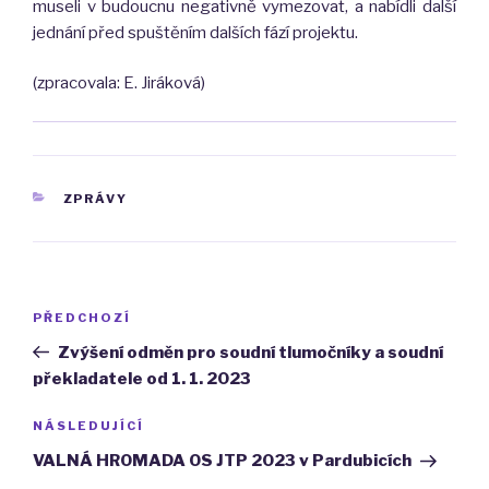
museli v budoucnu negativně vymezovat, a nabídli další
jednání před spuštěním dalších fází projektu.
(zpracovala: E. Jiráková)
RUBRIKY
ZPRÁVY
Navigace
Předchozí
PŘEDCHOZÍ
pro
příspěvek
Zvýšení odměn pro soudní tlumočníky a soudní
příspěvek
překladatele od 1. 1. 2023
Následující
NÁSLEDUJÍCÍ
příspěvek
VALNÁ HROMADA OS JTP 2023 v Pardubicích