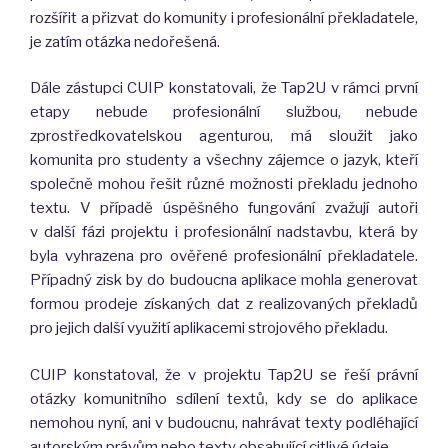
rozšířit a přizvat do komunity i profesionální překladatele,
je zatím otázka nedořešená.
Dále zástupci CUIP konstatovali, že Tap2U v rámci první
etapy nebude profesionální službou, nebude
zprostředkovatelskou agenturou, má sloužit jako
komunita pro studenty a všechny zájemce o jazyk, kteří
společně mohou řešit různé možnosti překladu jednoho
textu. V případě úspěšného fungování zvažují autoři
v další fázi projektu i profesionální nadstavbu, která by
byla vyhrazena pro ověřené profesionální překladatele.
Případný zisk by do budoucna aplikace mohla generovat
formou prodeje získaných dat z realizovaných překladů
pro jejich další využití aplikacemi strojového překladu.
CUIP konstatoval, že v projektu Tap2U se řeší právní
otázky komunitního sdílení textů, kdy se do aplikace
nemohou nyní, ani v budoucnu, nahrávat texty podléhající
autorským právům nebo texty obsahující citlivé údaje.