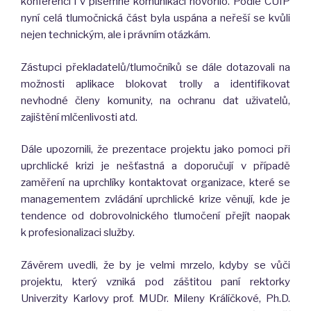
konferenci i v písemné komunikaci hovořilo. Podle CUIP
nyní celá tlumočnická část byla uspána a neřeší se kvůli
nejen technickým, ale i právním otázkám.
Zástupci překladatelů/tlumočníků se dále dotazovali na
možnosti aplikace blokovat trolly a identifikovat
nevhodné členy komunity, na ochranu dat uživatelů,
zajištění mlčenlivosti atd.
Dále upozornili, že prezentace projektu jako pomoci při
uprchlické krizi je nešťastná a doporučují v případě
zaměření na uprchlíky kontaktovat organizace, které se
managementem zvládání uprchlické krize věnují, kde je
tendence od dobrovolnického tlumočení přejít naopak
k profesionalizaci služby.
Závěrem uvedli, že by je velmi mrzelo, kdyby se vůči
projektu, který vzniká pod záštitou paní rektorky
Univerzity Karlovy prof. MUDr. Mileny Králíčkové, Ph.D.