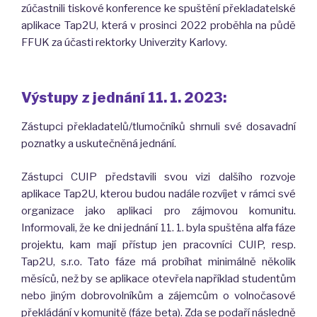
zúčastnili tiskové konference ke spuštění překladatelské
aplikace Tap2U, která v prosinci 2022 proběhla na půdě
FFUK za účasti rektorky Univerzity Karlovy.
Výstupy z jednání 11. 1. 2023:
Zástupci překladatelů/tlumočníků shrnuli své dosavadní
poznatky a uskutečněná jednání.
Zástupci CUIP představili svou vizi dalšího rozvoje
aplikace Tap2U, kterou budou nadále rozvíjet v rámci své
organizace jako aplikaci pro zájmovou komunitu.
Informovali, že ke dni jednání 11. 1. byla spuštěna alfa fáze
projektu, kam mají přístup jen pracovníci CUIP, resp.
Tap2U, s.r.o. Tato fáze má probíhat minimálně několik
měsíců, než by se aplikace otevřela například studentům
nebo jiným dobrovolníkům a zájemcům o volnočasové
překládání v komunitě (fáze beta). Zda se podaří následně