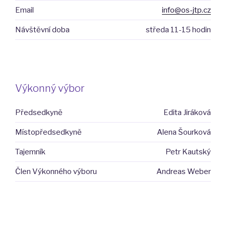
Email
info@os-jtp.cz
Návštěvní doba
středa 11-15 hodin
Výkonný výbor
Předsedkyně
Edita Jiráková
Místopředsedkyně
Alena Šourková
Tajemník
Petr Kautský
Člen Výkonného výboru
Andreas Weber