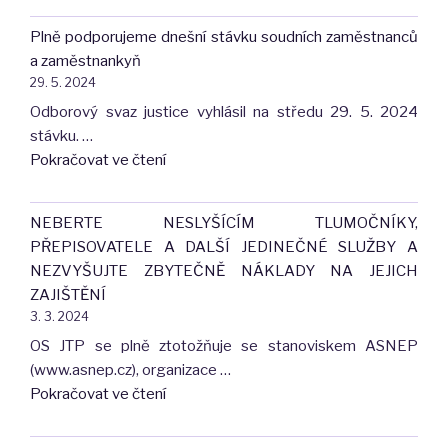
JTP
Plně podporujeme dnešní stávku soudních zaměstnanců
k
a zaměstnankyň
návrhu
29. 5. 2024
novely
Odborový svaz justice vyhlásil na středu 29. 5. 2024
zákona
stávku. …
o
"Plně
Pokračovat ve čtení
uznávání
podporujeme
výsledků
dnešní
dalšího
NEBERTE NESLYŠÍCÍM TLUMOČNÍKY,
stávku
vzdělávání"
PŘEPISOVATELE A DALŠÍ JEDINEČNÉ SLUŽBY A
soudních
NEZVYŠUJTE ZBYTEČNĚ NÁKLADY NA JEJICH
zaměstnanců
ZAJIŠTĚNÍ
a
3. 3. 2024
zaměstnankyň"
OS JTP se plně ztotožňuje se stanoviskem ASNEP
(www.asnep.cz), organizace …
"NEBERTE
Pokračovat ve čtení
NESLYŠÍCÍM
TLUMOČNÍKY,