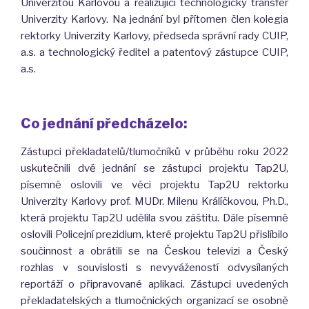
Univerzitou Karlovou a realizující technologický transfer
Univerzity Karlovy. Na jednání byl přítomen člen kolegia
rektorky Univerzity Karlovy, předseda správní rady CUIP,
a.s. a technologický ředitel a patentový zástupce CUIP,
a.s.
Co jednání předcházelo:
Zástupci překladatelů/tlumočníků v průběhu roku 2022
uskutečnili dvě jednání se zástupci projektu Tap2U,
písemně oslovili ve věci projektu Tap2U rektorku
Univerzity Karlovy prof. MUDr. Milenu Králíčkovou, Ph.D.,
která projektu Tap2U udělila svou záštitu. Dále písemně
oslovili Policejní prezidium, které projektu Tap2U přislíbilo
součinnost a obrátili se na Českou televizi a Český
rozhlas v souvislosti s nevyvážeností odvysílaných
reportáží o připravované aplikaci. Zástupci uvedených
překladatelských a tlumočnických organizací se osobně