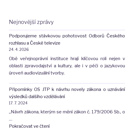
Nejnovější zprávy
Podporujeme stávkovou pohotovost Odborů Českého
rozhlasu a České televize
24. 4. 2026
Obě veřejnoprávní instituce hrají klíčovou roli nejen v
oblasti zpravodajství a kultury, ale i v péči o jazykovou
úroveň audiovizuální tvorby.
Připomínky OS JTP k návrhu novely zákona o uznávání
výsledků dalšího vzdělávání
17. 7. 2024
„Návrh zákona, kterým se mění zákon č. 179/2006 Sb., o
…
"Připomínky
Pokračovat ve čtení
OS