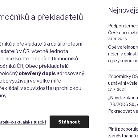
Nejnovějš
močníků a překladatelů
Podporujeme 
Českého rozhl
24. 4. 2026
íků a překladatelů a další profesní
Obě veřejnopráv
ladatelů v ČR, včetně Jednota
nejen v oblasti 
sociace konferenčních tlumočníků
o jazykovou úr
čníků ČR, Obec překladatelů,
společný
otevřený dopis
adresovaný
Připomínky OS
obě využívají ve velké míře
uznávání výsle
řekládali v souvislosti s uprchlickou
17. 7. 2024
iny.
„Návrh zákona,
179/2006 Sb., 
Pokračovat ve
Stáhnout
telu-k-aktualni-situaci-1
Plně podporuj
zaměstnanců 