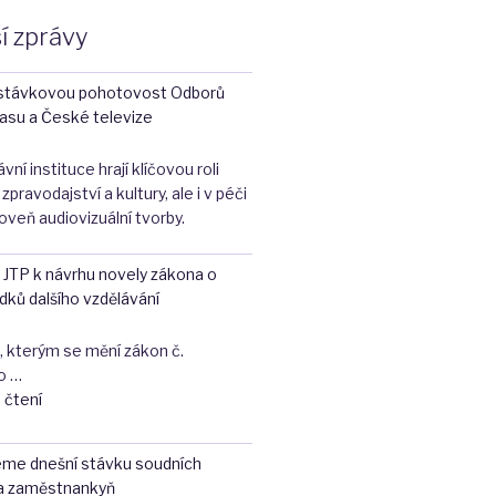
í zprávy
stávkovou pohotovost Odborů
asu a České televize
ní instituce hrají klíčovou roli
zpravodajství a kultury, ale i v péči
oveň audiovizuální tvorby.
 JTP k návrhu novely zákona o
dků dalšího vzdělávání
 kterým se mění zákon č.
o …
"Připomínky
 čtení
OS
JTP
eme dnešní stávku soudních
k
a zaměstnankyň
návrhu