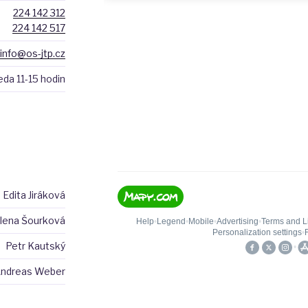
224 142 312
224 142 517
info@os-jtp.cz
eda 11-15 hodin
Edita Jiráková
lena Šourková
Petr Kautský
ndreas Weber