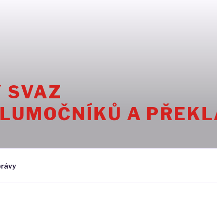
 SVAZ

TLUMOČNÍKŮ A PŘEK
rávy