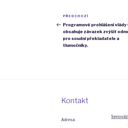
Navigace
Předchozí
PŘEDCHOZÍ
pro
příspěvek
Programové prohlášení vlády
obsahuje závazek zvýšit odm
příspěvek
pro soudní překladatele a
tlumočníky.
Kontakt
Senovážn
Adresa