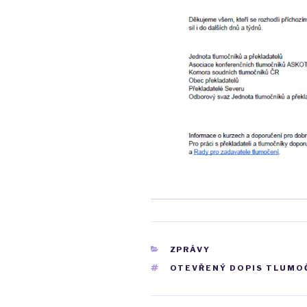
RUBRIKY
ZPRÁVY
ŠTÍTKY
OTEVŘENÝ DOPIS TLUMO