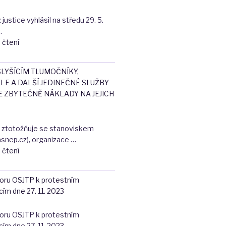
novely
ustice vyhlásil na středu 29. 5.
zákona
…
o
"Plně
 čtení
uznávání
podporujeme
výsledků
dnešní
dalšího
LYŠÍCÍM TLUMOČNÍKY,
stávku
vzdělávání"
LE A DALŠÍ JEDINEČNÉ SLUŽBY
soudních
E ZBYTEČNĚ NÁKLADY NA JEJICH
zaměstnanců
a
zaměstnankyň"
ě ztotožňuje se stanoviskem
nep.cz), organizace …
"NEBERTE
 čtení
NESLYŠÍCÍM
TLUMOČNÍKY,
boru OSJTP k protestním
PŘEPISOVATELE
ím dne 27. 11. 2023
A
DALŠÍ
boru OSJTP k protestním
JEDINEČNÉ
ím dne 27. 11. 2023