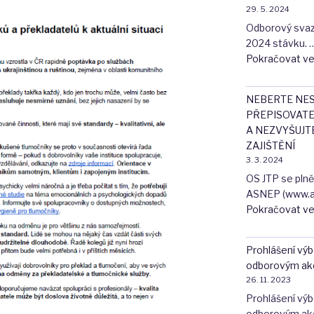
29. 5. 2024
Odborový svaz j
2024 stávku. 
Pokračovat ve
NEBERTE NES
PŘEPISOVATE
A NEZVYŠUJT
ZAJIŠTĚNÍ
3. 3. 2024
OS JTP se pln
ASNEP (www.as
Pokračovat ve
Prohlášení vý
odborovým akc
26. 11. 2023
Prohlášení vý
odborovým akc