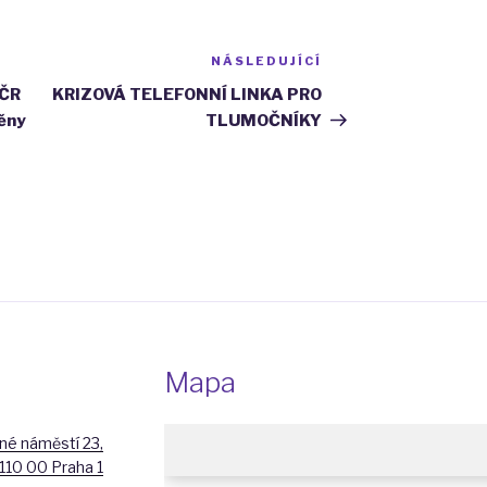
NÁSLEDUJÍCÍ
Následující
příspěvek
 ČR
KRIZOVÁ TELEFONNÍ LINKA PRO
ěny
TLUMOČNÍKY
Mapa
é náměstí 23,
110 00 Praha 1