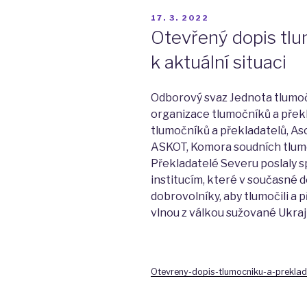
PUBLIKOVÁNO
17. 3. 2022
Otevřený dopis tlu
k aktuální situaci
Odborový svaz Jednota tlumočn
organizace tlumočníků a přek
tlumočníků a překladatelů, A
ASKOT, Komora soudních tlumo
Překladatelé Severu poslaly 
institucím, které v současné d
dobrovolníky, aby tlumočili a p
vlnou z válkou sužované Ukraj
Otevreny-dopis-tlumocniku-a-preklada