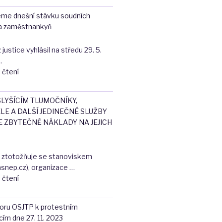
JTP
eme dnešní stávku soudních
k
a zaměstnankyň
návrhu
novely
ustice vyhlásil na středu 29. 5.
zákona
…
o
"Plně
 čtení
uznávání
podporujeme
výsledků
dnešní
dalšího
LYŠÍCÍM TLUMOČNÍKY,
stávku
vzdělávání"
LE A DALŠÍ JEDINEČNÉ SLUŽBY
soudních
E ZBYTEČNĚ NÁKLADY NA JEJICH
zaměstnanců
a
zaměstnankyň"
ě ztotožňuje se stanoviskem
nep.cz), organizace …
"NEBERTE
 čtení
NESLYŠÍCÍM
TLUMOČNÍKY,
boru OSJTP k protestním
PŘEPISOVATELE
ím dne 27. 11. 2023
A