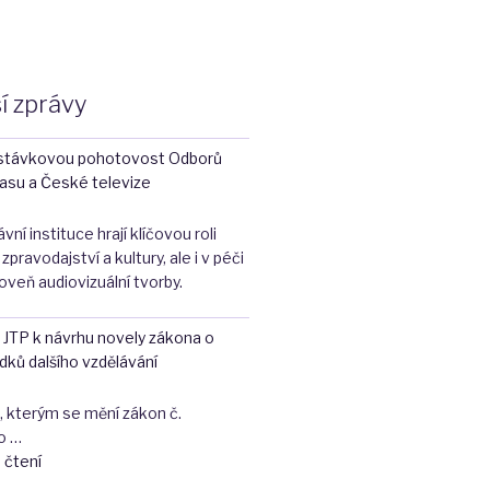
í zprávy
stávkovou pohotovost Odborů
asu a České televize
ní instituce hrají klíčovou roli
zpravodajství a kultury, ale i v péči
oveň audiovizuální tvorby.
 JTP k návrhu novely zákona o
dků dalšího vzdělávání
 kterým se mění zákon č.
o …
"Připomínky
 čtení
OS