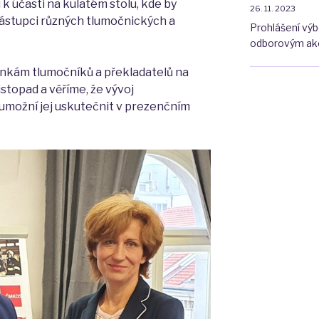
 k účasti na kulatém stolu, kde by
26. 11. 2023
 zástupci různých tlumočnických a
Prohlášení vý
odborovým akc
ínkám tlumočníků a překladatelů na
istopad a věříme, že vývoj
umožní jej uskutečnit v prezenčním