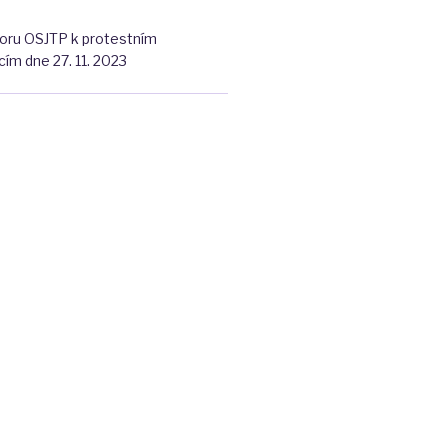
DALŠÍ
boru OSJTP k protestním
JEDINEČNÉ
ím dne 27. 11. 2023
SLUŽBY
A
NEZVYŠUJTE
ZBYTEČNĚ
NÁKLADY
NA
JEJICH
ZAJIŠTĚNÍ"