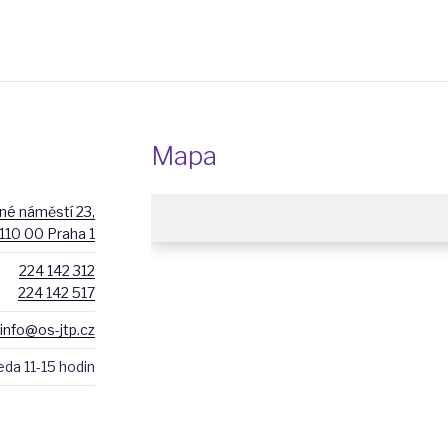
Mapa
é náměstí 23,
110 00 Praha 1
224 142 312
224 142 517
info@os-jtp.cz
eda 11-15 hodin