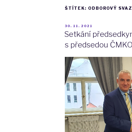
ŠTÍTEK:
ODBOROVÝ SVA
PUBLIKOVÁNO
30. 11. 2021
Setkání předsedkyn
s předsedou ČMKOS