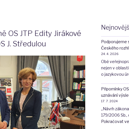
Z
Nejnovějš
ě OS JTP Edity Jirákové
Podporujeme 
 J. Středulou
Českého rozhl
24. 4. 2026
Obě veřejnopráv
nejen v oblasti 
o jazykovou úr
Připomínky OS
uznávání výsle
17. 7. 2024
„Návrh zákona,
179/2006 Sb., 
Pokračovat ve