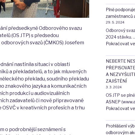
Plně podporuj
zaměstnanců 
29. 5. 2024
ednání předsedkyně Odborového svazu
Odborový svaz j
telů (OS JTP) s předsedou
2024 stávku. 
odborových svazů (ČMKOS) Josefem
Pokračovat ve
NEBERTE NES
ání nastínila situaci v oblasti
PŘEPISOVATE
ků a překladatelů, a to jak mluvených
A NEZVYŠUJT
měleckého překladu, soudního překladu
ZAJIŠTĚNÍ
ého znakového jazyka a komunikačních
3. 3. 2024
ních produkcí u audiovizuálních
OS JTP se pln
ních zadavatelů či nově připravované
ASNEP (www.as
se OSVČ v kreativních profesích a trhu
Pokračovat ve
Prohlášení vý
m o podrobnější seznámení s
odborovým akc