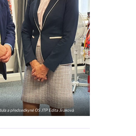
dula a předsedkyně OS JTP Edita Jiráková