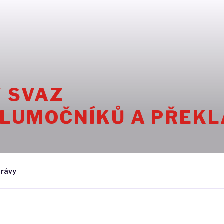
 SVAZ

TLUMOČNÍKŮ A PŘEK
rávy