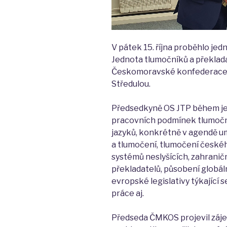
V pátek 15. října proběhlo j
Jednota tlumočníků a překlada
Českomoravské konfederace 
Středulou.
Předsedkyně OS JTP během jedn
pracovních podmínek tlumoční
jazyků, konkrétně v agendě u
a tlumočení, tlumočení česk
systémů neslyšících, zahranič
překladatelů, působení globál
evropské legislativy týkající 
práce aj.
Předseda ČMKOS projevil záje