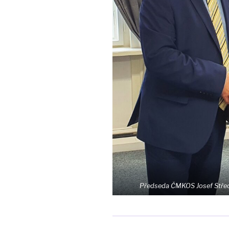
Předseda ČMKOS
Josef Stře