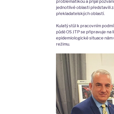
problematikou a přijal pozvání
jednotlivé oblasti představili
překladatelských oblastí.
Kulatý stůl k pracovním podm
půdě OS JTP se připravuje na l
epidemiologické situace nám 
režimu.